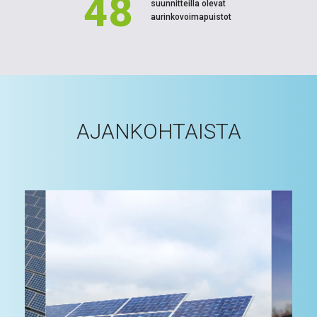
48
suunnitteilla olevat
aurinkovoimapuistot
AJANKOHTAISTA