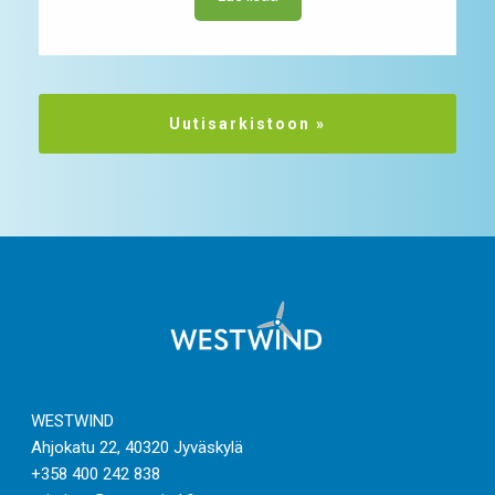
Uutisarkistoon »
WESTWIND
Ahjokatu 22, 40320 Jyväskylä
+358 400 242 838