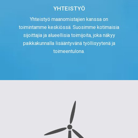
YHTEISTYÖ
Yhteistyö maanomistajien kanssa on
toimintamme keskiössä. Suosimme kotimaisia
sijoittajia ja alueellisia toimijoita, joka näkyy
paikkakunnalla lisääntyvänä työllisyytenä ja
toimeentulona.