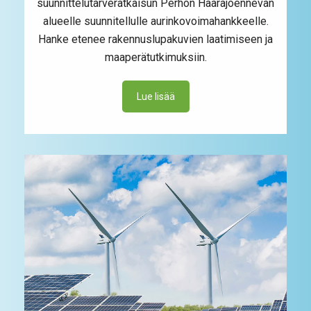
suunnittelutarveratkaisun Perhon Haarajoennevan
alueelle suunnitellulle aurinkovoimahankkeelle.
Hanke etenee rakennuslupakuvien laatimiseen ja
maaperätutkimuksiin.
Lue lisää