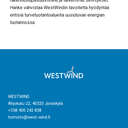
rakennuslupasuunnittelu ja tarkemmat selvitykset.
Hanke vahvistaa WestWindin tavoitetta hyödyntää
entisiä turvetuotantoalueita uusiutuvan energian
tuotannossa.
WESTWIND
Ahjokatu 22, 40320 Jyväskylä
+358 400 242 838
toimisto@west-wind.fi