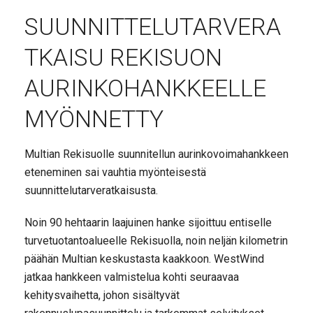
SUUNNITTELUTARVERA
TKAISU REKISUON
AURINKOHANKKEELLE
MYÖNNETTY
Multian Rekisuolle suunnitellun aurinkovoimahankkeen
eteneminen sai vauhtia myönteisestä
suunnittelutarveratkaisusta.
Noin 90 hehtaarin laajuinen hanke sijoittuu entiselle
turvetuotantoalueelle Rekisuolla, noin neljän kilometrin
päähän Multian keskustasta kaakkoon. WestWind
jatkaa hankkeen valmistelua kohti seuraavaa
kehitysvaihetta, johon sisältyvät