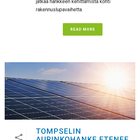
jatkaa hankkeen kehittämistä kohti
rakennuslupavaihetta.
READ MORE
TOMPSELIN
AURINKOHANKE ETENEE