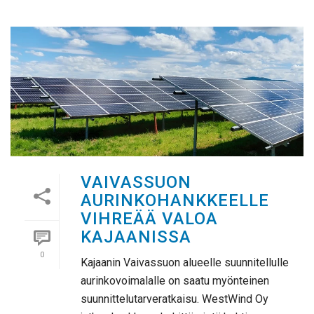
VAIVASSUON
AURINKOHANKKEELLE
VIHREÄÄ VALOA
KAJAANISSA
0
Kajaanin Vaivassuon alueelle suunnitellulle
aurinkovoimalalle on saatu myönteinen
suunnittelutarveratkaisu. WestWind Oy