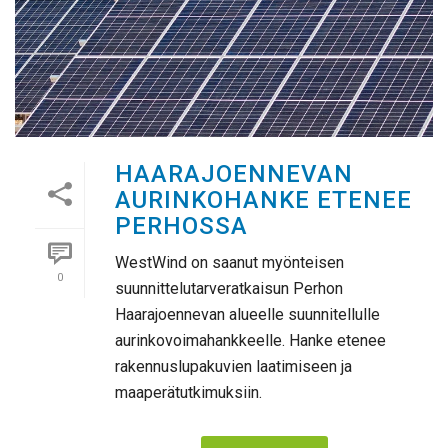
HAARAJOENNEVAN
AURINKOHANKE ETENEE
PERHOSSA
WestWind on saanut myönteisen
0
suunnittelutarveratkaisun Perhon
Haarajoennevan alueelle suunnitellulle
aurinkovoimahankkeelle. Hanke etenee
rakennuslupakuvien laatimiseen ja
maaperätutkimuksiin.