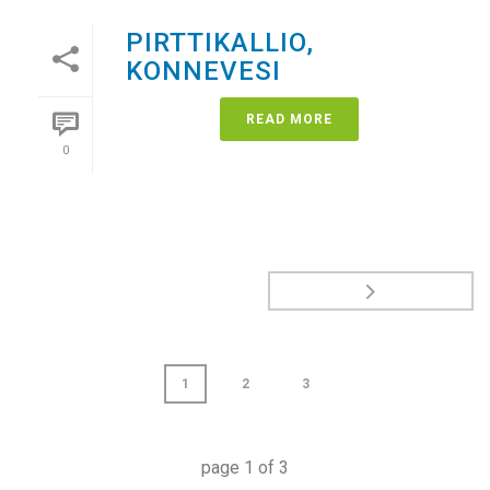
PIRTTIKALLIO,
KONNEVESI
READ MORE
0
1
2
3
page
1
of
3