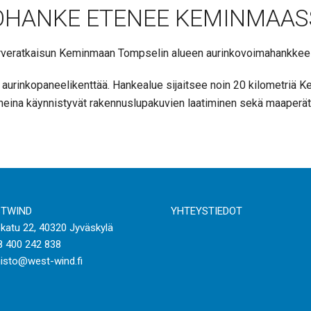
OHANKE ETENEE KEMINMAAS
rveratkaisun Keminmaan Tompselin alueen aurinkovoimahankkeel
ta aurinkopaneelikenttää. Hankealue sijaitsee noin 20 kilometri
vaiheina käynnistyvät rakennuslupakuvien laatiminen sekä maaperä
TWIND
YHTEYSTIEDOT
katu 22, 40320 Jyväskylä
8 400 242 838
isto@west-wind.fi