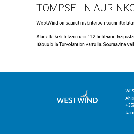
TOMPSELIN AURINK
WestWind on saanut myönteisen suunnitteluta
Alueelle kehitetään noin 112 hehtaarin laajuis
itäpuolella Tervolantien varrella. Seuraavina 
WES
Ahjo
+35
toim