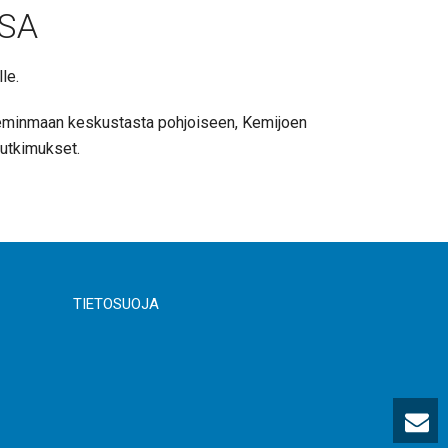
SA
le.
ä Keminmaan keskustasta pohjoiseen, Kemijoen
tutkimukset.
TIETOSUOJA